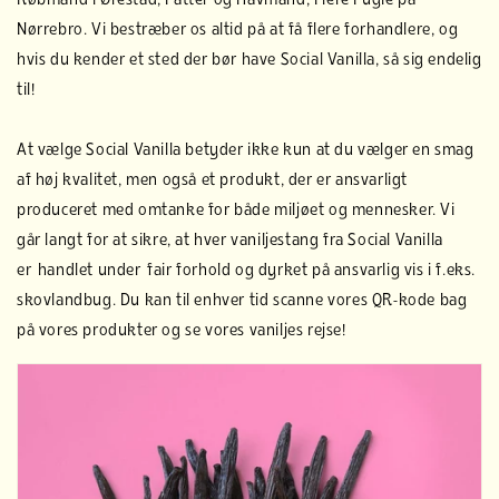
Købmand i Ørestad, Fatter og Havmand, Flere Fugle på
Nørrebro. Vi bestræber os altid på at få flere forhandlere, og
hvis du kender et sted der bør have Social Vanilla, så sig endelig
til!
At vælge Social Vanilla betyder ikke kun at du vælger en smag
af høj kvalitet, men også et produkt, der er ansvarligt
produceret med omtanke for både miljøet og mennesker. Vi
går langt for at sikre, at hver vaniljestang fra Social Vanilla
er handlet under fair forhold og dyrket på ansvarlig vis i f.eks.
skovlandbug. Du kan til enhver tid scanne vores QR-kode bag
på vores produkter og se vores vaniljes rejse!